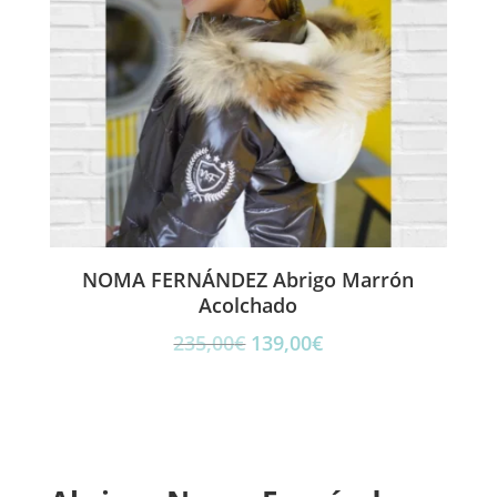
NOMA FERNÁNDEZ Abrigo Marrón
Acolchado
El
El
235,00
€
139,00
€
precio
precio
original
actual
era:
es:
235,00€.
139,00€.