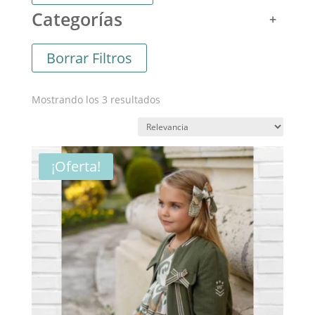
Categorías
Borrar Filtros
Ordenado
Mostrando los 3 resultados
por
los
últimos
¡Oferta!