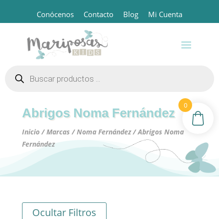
Conócenos
Contacto
Blog
Mi Cuenta
Búsqueda
de
productos
0
Abrigos Noma Fernández
Inicio
/
Marcas
/
Noma Fernández
/ Abrigos Noma
Fernández
Ocultar Filtros