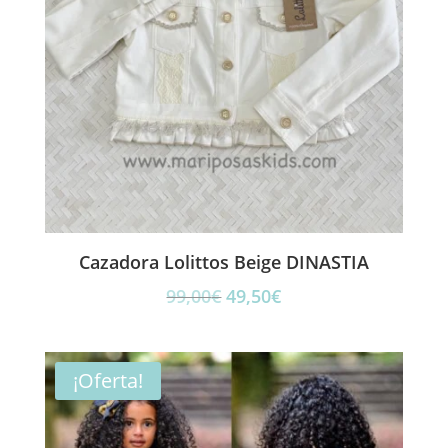
Cazadora Lolittos Beige DINASTIA
El
El
99,00
€
49,50
€
precio
precio
original
actual
era:
es:
¡Oferta!
99,00€.
49,50€.