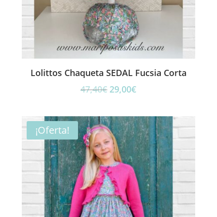
Lolittos Chaqueta SEDAL Fucsia Corta
El
El
47,40
€
29,00
€
precio
precio
original
actual
era:
es:
¡Oferta!
47,40€.
29,00€.