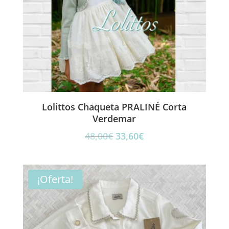
Lolittos Chaqueta PRALINÉ Corta
Verdemar
El
El
48,00
€
33,60
€
precio
precio
original
actual
era:
es:
¡Oferta!
48,00€.
33,60€.