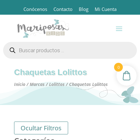
Conócenos
Contacto
Blog
Mi Cuenta
Búsqueda
de
productos
0
Chaquetas Lolittos
Inicio
/
Marcas
/
Lolittos
/ Chaquetas Lolittos
Ocultar Filtros