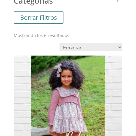
Categorías
Borrar Filtros
Ordenado
Mostrando los 6 resultados
por
los
últimos