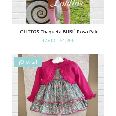
LOLITTOS Chaqueta BUBÚ Rosa Palo
Rango
47,60
€
-
51,20
€
de
precios:
desde
¡Oferta!
47,60€
hasta
51,20€