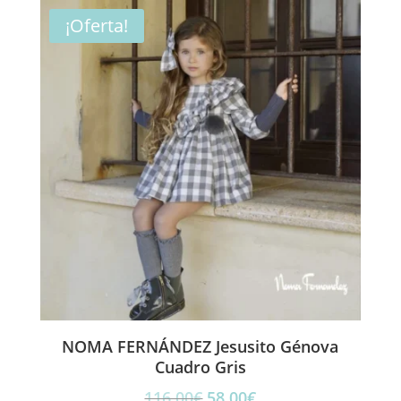
era:
es:
¡Oferta!
120,00€.
60,00€.
NOMA FERNÁNDEZ Jesusito Génova
Cuadro Gris
El
El
116,00
€
58,00
€