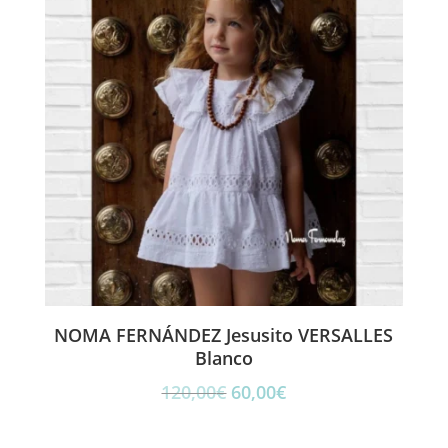
NOMA FERNÁNDEZ Jesusito VERSALLES
Blanco
El
El
120,00
€
60,00
€
precio
precio
original
actual