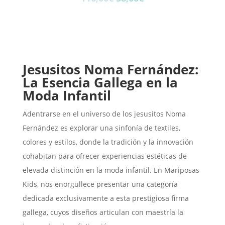
precio
precio
original
actual
era:
es:
116,00€.
58,00€.
Jesusitos Noma Fernández:
La Esencia Gallega en la
Moda Infantil
Adentrarse en el universo de los jesusitos Noma
Fernández es explorar una sinfonía de textiles,
colores y estilos, donde la tradición y la innovación
cohabitan para ofrecer experiencias estéticas de
elevada distinción en la moda infantil. En Mariposas
Kids, nos enorgullece presentar una categoría
dedicada exclusivamente a esta prestigiosa firma
gallega, cuyos diseños articulan con maestría la