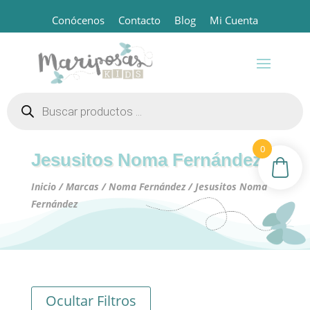
Conócenos
Contacto
Blog
Mi Cuenta
Búsqueda
de
productos
0
Jesusitos Noma Fernández
Inicio
/
Marcas
/
Noma Fernández
/ Jesusitos Noma
Fernández
Ocultar Filtros