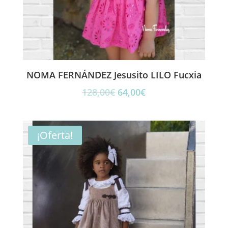
NOMA FERNÁNDEZ Jesusito LILO Fucxia
El
El
128,00
€
64,00
€
precio
precio
original
actual
era:
es:
¡Oferta!
128,00€.
64,00€.