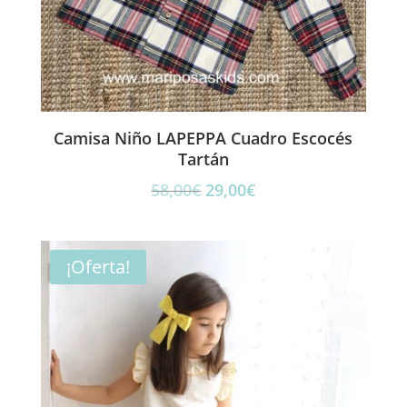
Camisa Niño LAPEPPA Cuadro Escocés
Tartán
El
El
58,00
€
29,00
€
precio
precio
original
actual
era:
es:
¡Oferta!
58,00€.
29,00€.