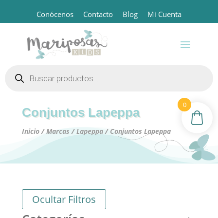
Conócenos
Contacto
Blog
Mi Cuenta
Búsqueda
de
productos
0
Conjuntos Lapeppa
Inicio
/
Marcas
/
Lapeppa
/ Conjuntos Lapeppa
Ocultar Filtros