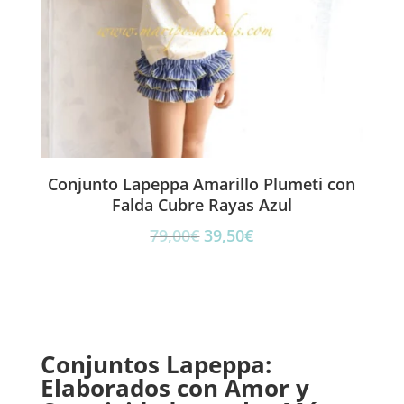
Conjunto Lapeppa Amarillo Plumeti con
Falda Cubre Rayas Azul
El
El
79,00
€
39,50
€
precio
precio
original
actual
era:
es:
79,00€.
39,50€.
Conjuntos Lapeppa:
Elaborados con Amor y