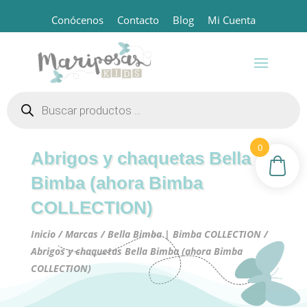
Conócenos
Contacto
Blog
Mi Cuenta
Búsqueda
de
productos
0
Abrigos y chaquetas Bella
Bimba (ahora Bimba
COLLECTION)
Inicio
/
Marcas
/
Bella Bimba | Bimba COLLECTION
/
Abrigos y chaquetas Bella Bimba (ahora Bimba
COLLECTION)