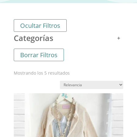
Ocultar Filtros
Categorías
Borrar Filtros
Ordenado
Mostrando los 5 resultados
por
los
últimos