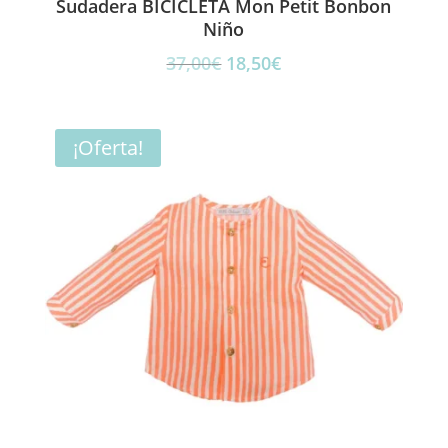
Sudadera BICICLETA Mon Petit Bonbon
Niño
El
El
37,00
€
18,50
€
precio
precio
original
actual
era:
es:
¡Oferta!
37,00€.
18,50€.