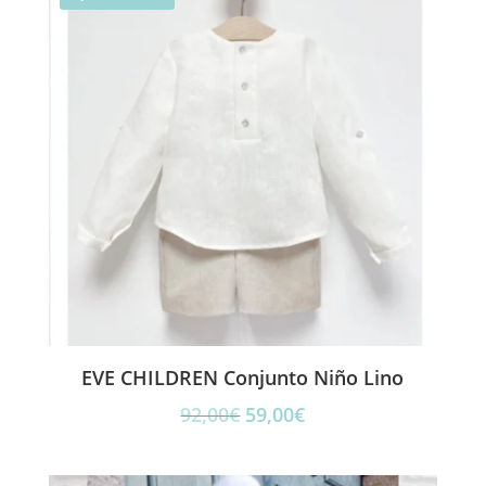
106,00€.
53,00€.
EVE CHILDREN Conjunto Niño Lino
El
El
92,00
€
59,00
€
precio
precio
original
actual