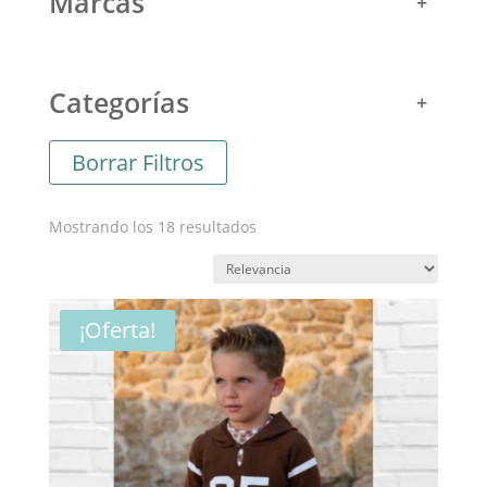
Marcas
Categorías
Borrar Filtros
Ordenado
Mostrando los 18 resultados
por
los
últimos
¡Oferta!