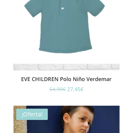
EVE CHILDREN Polo Niño Verdemar
El
El
54,90
€
27,45
€
precio
precio
original
actual
era:
es:
¡Oferta!
54,90€.
27,45€.