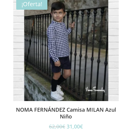
era:
es:
¡Oferta!
109,00€.
54,90€.
NOMA FERNÁNDEZ Camisa MILAN Azul
Niño
El
El
62,00
€
31,00
€