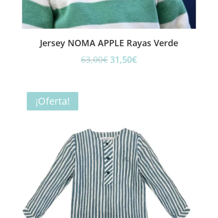
Jersey NOMA APPLE Rayas Verde
El
El
63,00
€
31,50
€
precio
precio
original
actual
era:
es:
¡Oferta!
63,00€.
31,50€.