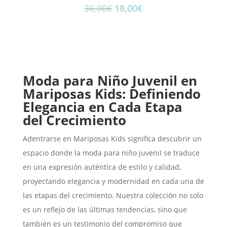
El
El
36,00
€
18,00
€
precio
precio
original
actual
era:
es:
36,00€.
18,00€.
Moda para Niño Juvenil en
Mariposas Kids: Definiendo
Elegancia en Cada Etapa
del Crecimiento
Adentrarse en Mariposas Kids significa descubrir un
espacio donde la moda para niño juvenil se traduce
en una expresión auténtica de estilo y calidad,
proyectando elegancia y modernidad en cada una de
las etapas del crecimiento. Nuestra colección no solo
es un reflejo de las últimas tendencias, sino que
también es un testimonio del compromiso que