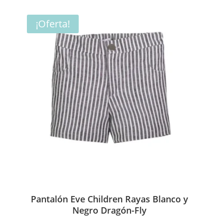
original
actual
era:
es:
¡Oferta!
53,00€.
26,50€.
Pantalón Eve Children Rayas Blanco y
Negro Dragón-Fly