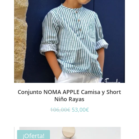
Conjunto NOMA APPLE Camisa y Short
Niño Rayas
El
El
106,00
€
53,00
€
precio
precio
original
actual
era:
es:
¡Oferta!