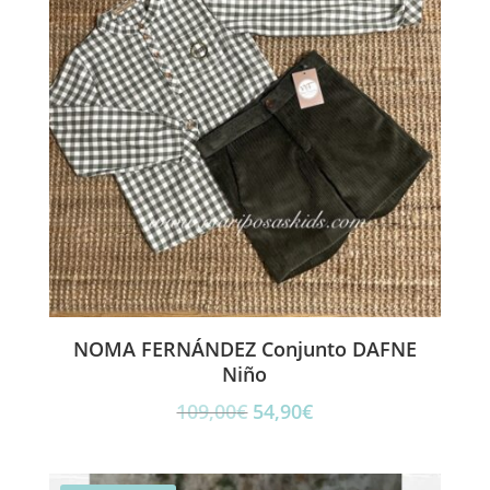
NOMA FERNÁNDEZ Conjunto DAFNE
Niño
El
El
109,00
€
54,90
€
precio
precio
original
actual