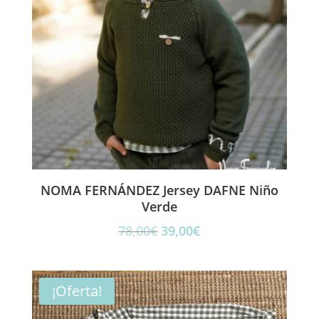
NOMA FERNÁNDEZ Jersey DAFNE Niño
Verde
El
El
78,00
€
39,00
€
precio
precio
original
actual
era:
es:
¡Oferta!
78,00€.
39,00€.