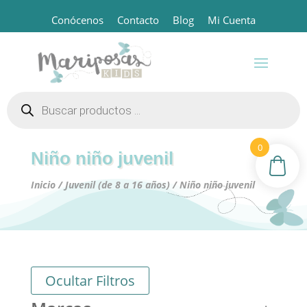
Conócenos
Contacto
Blog
Mi Cuenta
Búsqueda
de
productos
0
Niño niño juvenil
Inicio
/
Juvenil (de 8 a 16 años)
/ Niño niño juvenil
Ocultar Filtros