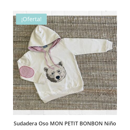
precio
precio
original
actual
era:
es:
¡Oferta!
62,00€.
31,00€.
Sudadera Oso MON PETIT BONBON Niño