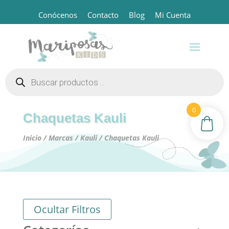
Conócenos
Contacto
Blog
Mi Cuenta
Búsqueda
de
productos
0
Chaquetas Kauli
Inicio
/
Marcas
/
Kauli
/ Chaquetas Kauli
Ocultar Filtros