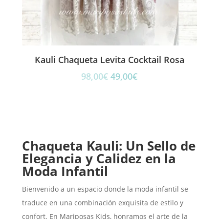
Kauli Chaqueta Levita Cocktail Rosa
El
El
98,00
€
49,00
€
precio
precio
original
actual
era:
es:
98,00€.
49,00€.
Chaqueta Kauli: Un Sello de
Elegancia y Calidez en la
Moda Infantil
Bienvenido a un espacio donde la moda infantil se
traduce en una combinación exquisita de estilo y
confort. En Mariposas Kids, honramos el arte de la