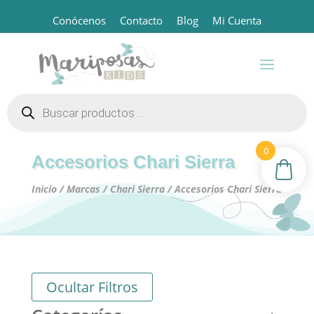
Conócenos
Contacto
Blog
Mi Cuenta
Búsqueda
de
productos
0
Accesorios Chari Sierra
Inicio
/
Marcas
/
Chari Sierra
/ Accesorios Chari Sierra
Ocultar Filtros