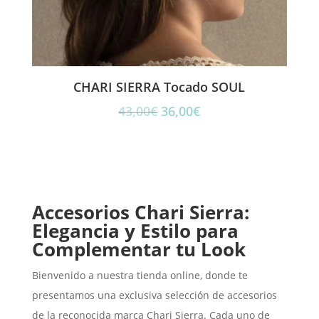
CHARI SIERRA Tocado SOUL
El
El
43,00
€
36,00
€
precio
precio
original
actual
era:
es:
43,00€.
36,00€.
Accesorios Chari Sierra:
Elegancia y Estilo para
Complementar tu Look
Bienvenido a nuestra tienda online, donde te
presentamos una exclusiva selección de accesorios
de la reconocida marca Chari Sierra. Cada uno de