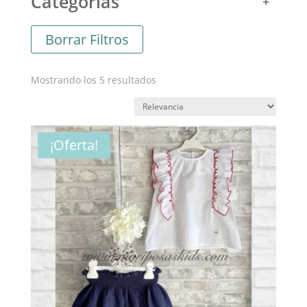
Categorías
Borrar Filtros
Ordenado
Mostrando los 5 resultados
por
los
últimos
¡Oferta!