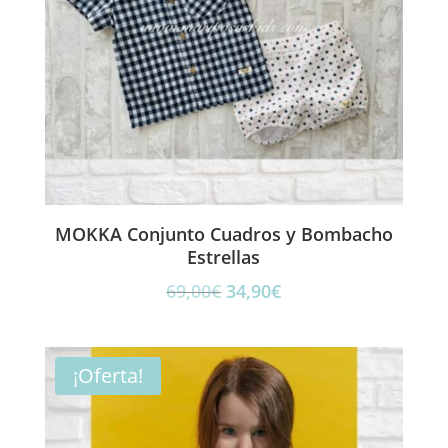
MOKKA Conjunto Cuadros y Bombacho
Estrellas
El
El
69,00
€
34,90
€
precio
precio
original
actual
era:
es:
¡Oferta!
69,00€.
34,90€.