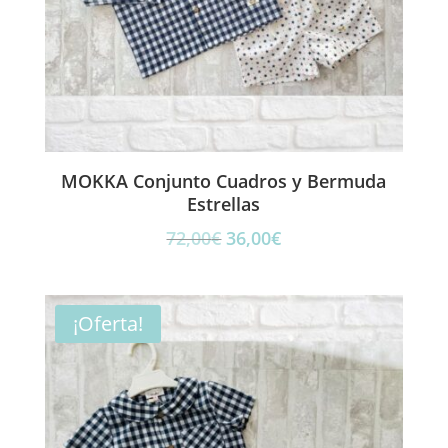
MOKKA Conjunto Cuadros y Bermuda
Estrellas
El
El
72,00
€
36,00
€
precio
precio
original
actual
era:
es:
¡Oferta!
72,00€.
36,00€.