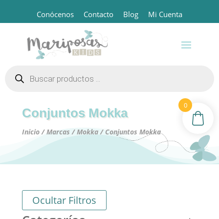
Conócenos
Contacto
Blog
Mi Cuenta
Búsqueda
de
productos
0
Conjuntos Mokka
Inicio
/
Marcas
/
Mokka
/ Conjuntos Mokka
Ocultar Filtros