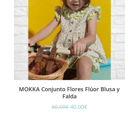
MOKKA Conjunto Flores Flúor Blusa y
Falda
El
El
80,00
€
40,00
€
precio
precio
original
actual
era:
es:
80,00€.
40,00€.