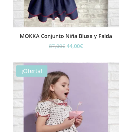
MOKKA Conjunto Niña Blusa y Falda
El
El
87,00
€
44,00
€
precio
precio
original
actual
era:
es:
¡Oferta!
87,00€.
44,00€.