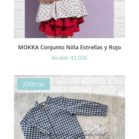
MOKKA Conjunto Niña Estrellas y Rojo
El
El
85,00
€
43,00
€
precio
precio
original
actual
era:
es:
¡Oferta!
85,00€.
43,00€.