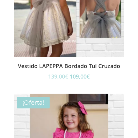
Vestido LAPEPPA Bordado Tul Cruzado
El
El
139,00
€
109,00
€
precio
precio
original
actual
era:
es:
¡Oferta!
139,00€.
109,00€.