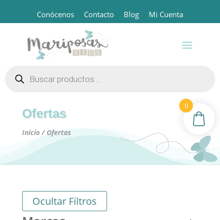
Conócenos
Contacto
Blog
Mi Cuenta
Búsqueda
de
productos
0
Ofertas
Inicio
/ Ofertas
Ocultar Filtros