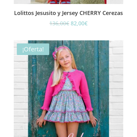
Lolittos Jesusito y Jersey CHERRY Cerezas
El
El
136,00
€
82,00
€
precio
precio
original
actual
era:
es:
¡Oferta!
136,00€.
82,00€.