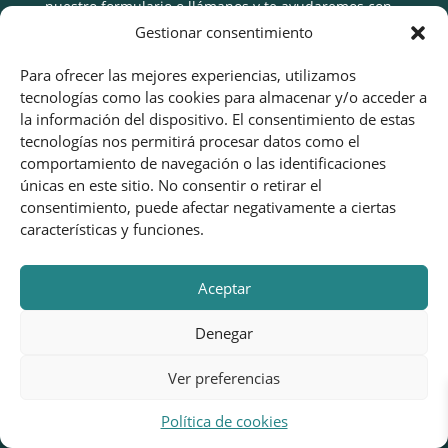
nuestro formulario o llámanos y te ayudaremos con
tus dudas.
Gestionar consentimiento
Teléfono:
625 616 165
Para ofrecer las mejores experiencias, utilizamos
tecnologías como las cookies para almacenar y/o acceder a
Email:
mariposaskids@gmail.com
la información del dispositivo. El consentimiento de estas
Horario:
Lunes-Viernes 8:00 a 17:00
tecnologías nos permitirá procesar datos como el
comportamiento de navegación o las identificaciones
únicas en este sitio. No consentir o retirar el
consentimiento, puede afectar negativamente a ciertas
características y funciones.
Aceptar
Denegar
Ver preferencias
Política de cookies