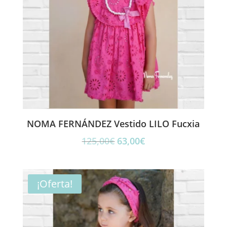
NOMA FERNÁNDEZ Vestido LILO Fucxia
El
El
125,00
€
63,00
€
precio
precio
original
actual
era:
es:
¡Oferta!
125,00€.
63,00€.