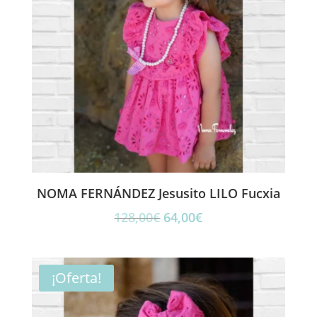
NOMA FERNÁNDEZ Jesusito LILO Fucxia
El
El
128,00
€
64,00
€
precio
precio
original
actual
era:
es:
¡Oferta!
128,00€.
64,00€.