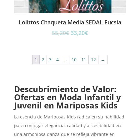
Lolittos Chaqueta Media SEDAL Fucsia
El
El
55,20
€
33,20
€
precio
precio
original
actual
era:
es:
1
2
3
4
…
10
11
12
→
55,20€.
33,20€.
Descubrimiento de Valor:
Ofertas en Moda Infantil y
Juvenil en Mariposas Kids
La esencia de Mariposas Kids radica en su habilidad
para conjugar elegancia, calidad y accesibilidad en
una armoniosa danza que se refleja vibrante en