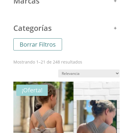
Marcas
Categorías
Borrar Filtros
Ordenado
Mostrando 1–21 de 248 resultados
por
los
últimos
¡Oferta!