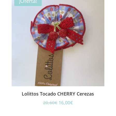
¡Oferta!
16,00€.
13,00€.
Lolittos Tocado CHERRY Cerezas
El
El
20,60
€
16,00
€
precio
precio
original
actual