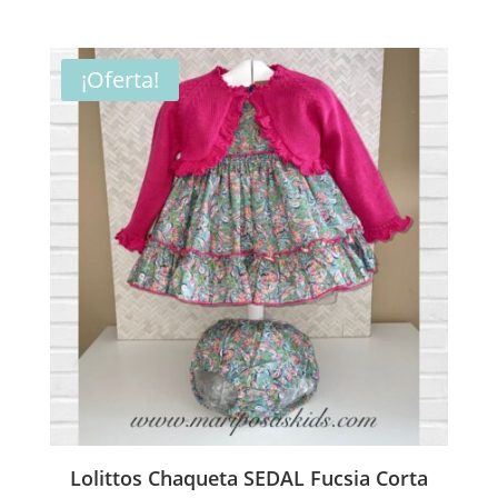
precio
precio
original
actual
era:
es:
¡Oferta!
12,00€.
10,00€.
Lolittos Chaqueta SEDAL Fucsia Corta