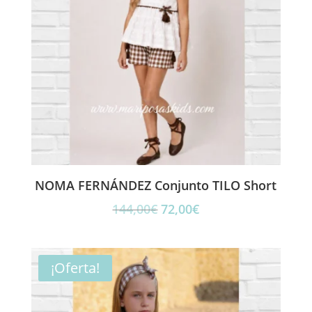
NOMA FERNÁNDEZ Conjunto TILO Short
El
El
144,00
€
72,00
€
precio
precio
original
actual
era:
es:
¡Oferta!
144,00€.
72,00€.