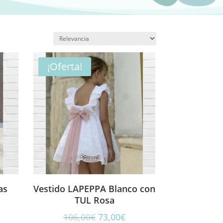
¡Oferta!
as
Vestido LAPEPPA Blanco con
TUL Rosa
El
El
106,00
€
73,00
€