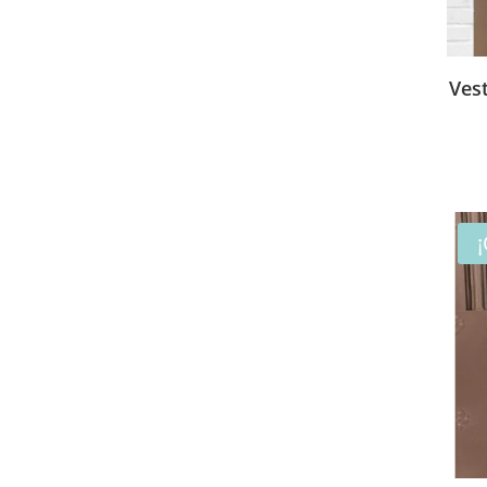
Ves
¡