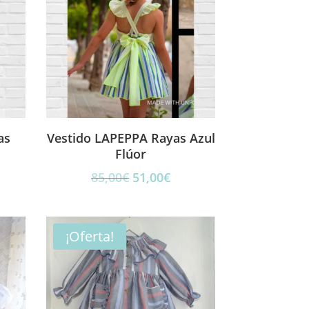
as
Vestido LAPEPPA Rayas Azul
Flúor
El
El
85,00
€
51,00
€
cio
precio
precio
ual
original
actual
era:
es:
¡Oferta!
00€.
85,00€.
51,00€.