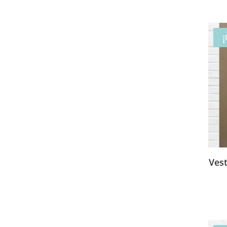
¡
Ves