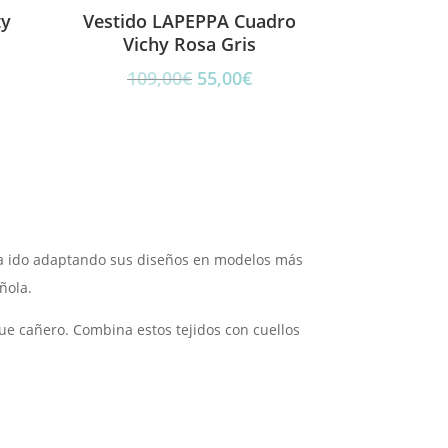
ty
Vestido LAPEPPA Cuadro
Vichy Rosa Gris
El
El
109,00
€
55,00
€
cio
precio
precio
ual
original
actual
era:
es:
00€.
109,00€.
55,00€.
 ha ido adaptando sus diseños en modelos más
ñola.
oque cañero. Combina estos tejidos con cuellos