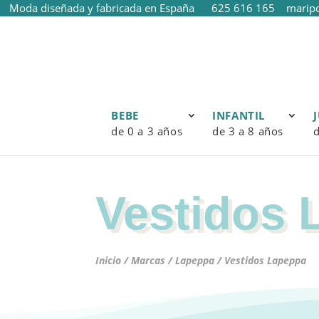
Moda diseñada y fabricada en España
625 616 165
marip
BEBE
INFANTIL
de 0 a 3 años
de 3 a 8 años
d
Vestidos 
Inicio
/
Marcas
/
Lapeppa
/ Vestidos Lapeppa