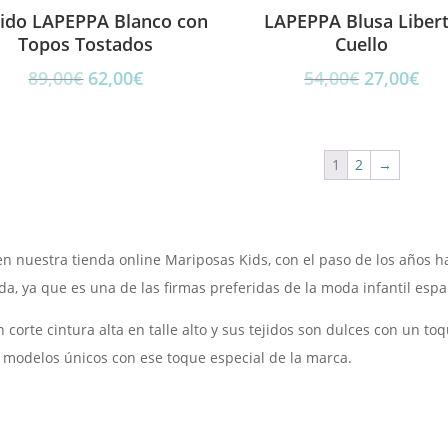
tido LAPEPPA Blanco con
LAPEPPA Blusa Liber
Topos Tostados
Cuello
El
El
El
El
89,00
€
62,00
€
54,00
€
27,00
€
precio
precio
precio
pre
original
actual
original
act
era:
es:
era:
es:
1
2
→
89,00€.
62,00€.
54,00€.
27,
en nuestra tienda online Mariposas Kids, con el paso de los años
, ya que es una de las firmas preferidas de la moda infantil espa
n corte cintura alta en talle alto y sus tejidos son dulces con un t
 modelos únicos con ese toque especial de la marca.