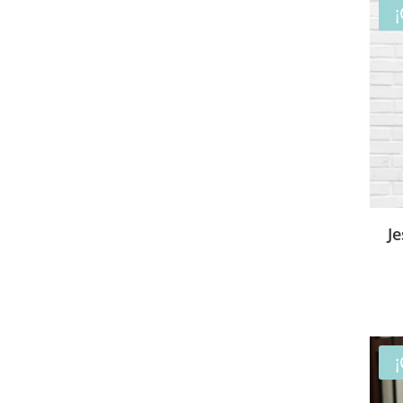
¡
J
¡