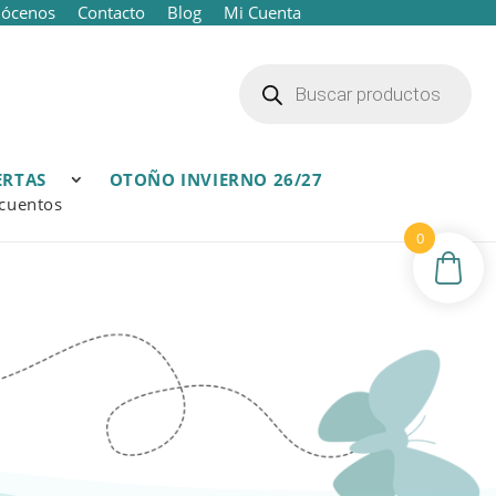
ócenos
Contacto
Blog
Mi Cuenta
Búsqueda
de
productos
ERTAS
OTOÑO INVIERNO 26/27
cuentos
0