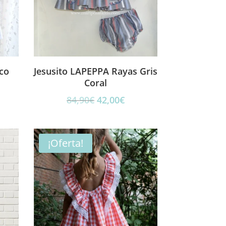
co
Jesusito LAPEPPA Rayas Gris
Coral
El
El
84,90
€
42,00
€
ecio
precio
precio
tual
original
actual
era:
es:
¡Oferta!
,00€.
84,90€.
42,00€.