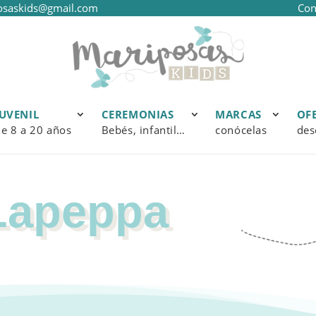
osaskids@gmail.com
Con
JUVENIL
CEREMONIAS
MARCAS
OF
e 8 a 20 años
Bebés, infantil…
conócelas
des
Lapeppa