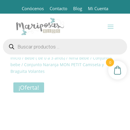
Conócenos
Contacto
Blog
Mi Cuenta
Búsqueda
de
productos
Inicio
/
Bebé ( de 0 a 3 años)
/
Niña Bebé
/
Conjuntos
0
bebe
/ Conjunto Naranja MON PETIT Camiseta y
Braguita Volantes
¡Oferta!