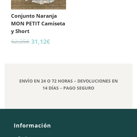
Conjunto Naranja
MON PETIT Camiseta
y Short
El
El
62,25
€
31,12
€
precio
precio
original
actual
era:
es:
62,25€.
31,12€.
ENVÍO EN 24 O 72 HORAS – DEVOLUCIONES EN
14 DÍAS – PAGO SEGURO
Información