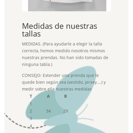
Medidas de nuestras
tallas
MEDIDAS. (Para ayudarle a elegir la talla
correcta, hemos medido nosotros mismos
nuestras prendas. No han sido tomadas de
ninguna tabla.)
CONSEJO: Extender una prenda que le
quede bien según sea (vestido, jersey….) y
medir sobre ella nuestras medidas
T
A
B
1
2
34
29
3
4