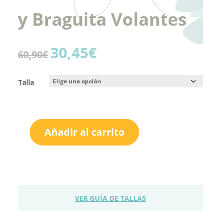
y Braguita Volantes
30,45
€
El
El
60,90
€
precio
precio
original
actual
Talla
era:
es:
60,90€.
30,45€.
Añadir al carrito
Conjunto
Naranja
MON
PETIT
Camiseta
y
VER GUÍA DE TALLAS
Braguita
Volantes