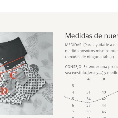
Medidas de nuest
MEDIDAS. (Para ayudarle a eleg
medido nosotros mismos nues
tomadas de ninguna tabla.)
CONSEJO: Extender una prend
sea (vestido, jersey….) y medi
T
A
B
3
4
31
40
5
34
42
6
37
44
7
39
46