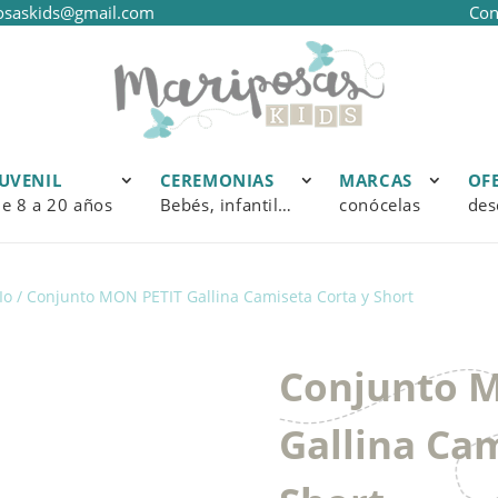
osaskids@gmail.com
Con
JUVENIL
CEREMONIAS
MARCAS
OF
e 8 a 20 años
Bebés, infantil…
conócelas
des
Io
/ Conjunto MON PETIT Gallina Camiseta Corta y Short
Conjunto 
Gallina Cam