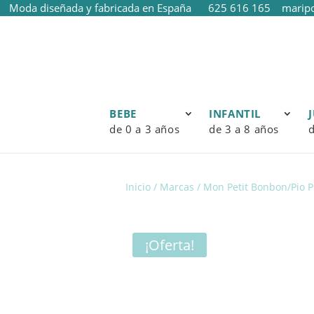
Moda diseñada y fabricada en España
625 616 165
marip
BEBE
INFANTIL
de 0 a 3 años
de 3 a 8 años
d
Inicio
/
Marcas
/
Mon Petit Bonbon/Pio P
¡Oferta!