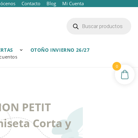
ócenos
Contacto
Blog
Mi Cuenta
Búsqueda
de
productos
ERTAS
OTOÑO INVIERNO 26/27
cuentos
0
MON PETIT
iseta Corta y