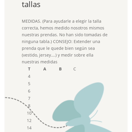
tallas
MEDIDAS. (Para ayudarle a elegir la talla
correcta, hemos medido nosotros mismos
nuestras prendas. No han sido tomadas de
ninguna tabla.) CONSEJO: Extender una
prenda que le quede bien según sea
(vestido, jersey….) y medir sobre ella
nuestras medidas
T
A
B
C
4
5
6
7
8
10
12
14