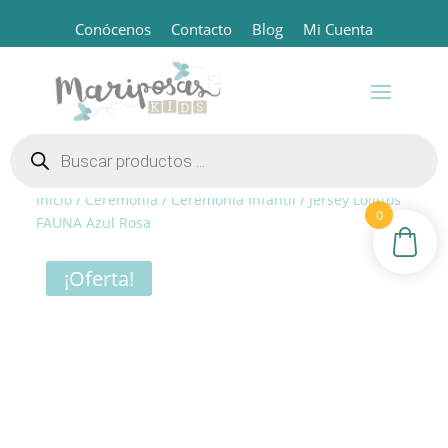
Conócenos
Contacto
Blog
Mi Cuenta
Búsqueda
de
productos
Inicio
/
Ceremonia
/
Ceremonia Infantil
/ Jersey Lolittos
0
FAUNA Azul Rosa
¡Oferta!