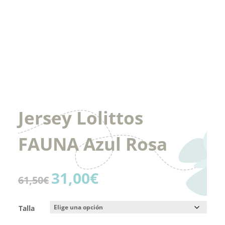
Jersey Lolittos
FAUNA Azul Rosa
31,00
€
El
El
61,50
€
precio
precio
original
actual
Talla
era:
es:
61,50€.
31,00€.