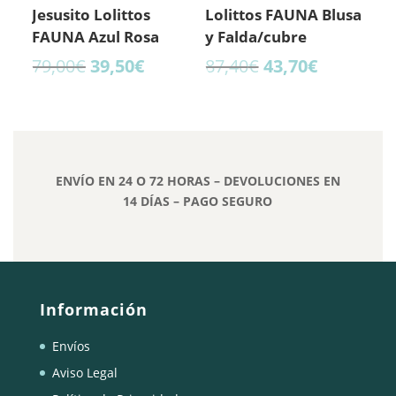
Jesusito Lolittos
Lolittos FAUNA Blusa
FAUNA Azul Rosa
y Falda/cubre
El
El
El
El
79,00
€
39,50
€
87,40
€
43,70
€
precio
precio
precio
precio
original
actual
original
actual
era:
es:
era:
es:
79,00€.
39,50€.
87,40€.
43,70€.
ENVÍO EN 24 O 72 HORAS – DEVOLUCIONES EN
14 DÍAS – PAGO SEGURO
Información
Envíos
Aviso Legal