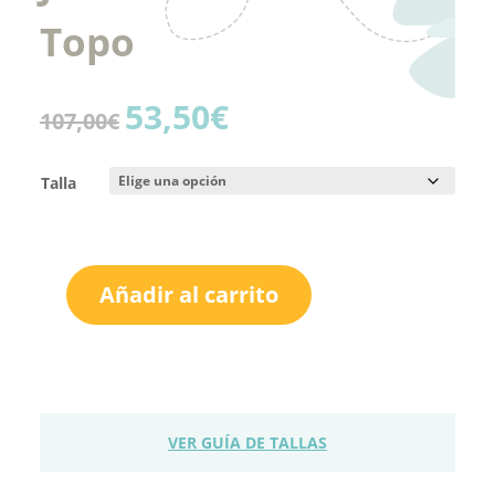
Topo
53,50
€
El
El
107,00
€
precio
precio
original
actual
Talla
era:
es:
107,00€.
53,50€.
Añadir al carrito
NOMA
FERNÁNDEZ
Jesusito
MARSELLA
Topo
cantidad
VER GUÍA DE TALLAS