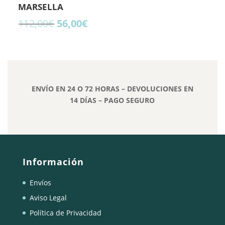
MARSELLA
El
El
112,00
€
56,00
€
precio
precio
original
actual
era:
es:
112,00€.
56,00€.
ENVÍO EN 24 O 72 HORAS – DEVOLUCIONES EN
14 DÍAS – PAGO SEGURO
Información
Envíos
Aviso Legal
Política de Privacidad