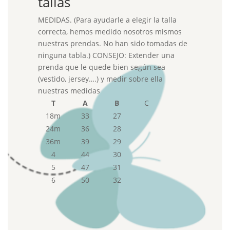
tallas
MEDIDAS. (Para ayudarle a elegir la talla
correcta, hemos medido nosotros mismos
nuestras prendas. No han sido tomadas de
ninguna tabla.) CONSEJO: Extender una
prenda que le quede bien según sea
(vestido, jersey….) y medir sobre ella
nuestras medidas
T
A
B
C
18m
33
27
24m
36
28
36m
39
29
4
44
30
5
47
31
6
50
32