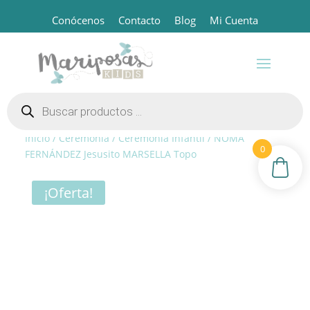
Conócenos
Contacto
Blog
Mi Cuenta
Búsqueda
de
productos
Inicio
/
Ceremonia
/
Ceremonia Infantil
/ NOMA
0
FERNÁNDEZ Jesusito MARSELLA Topo
¡Oferta!