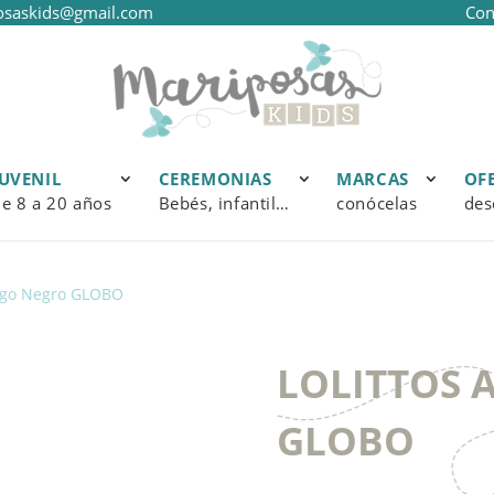
osaskids@gmail.com
Con
JUVENIL
CEREMONIAS
MARCAS
OF
e 8 a 20 años
Bebés, infantil…
conócelas
des
igo Negro GLOBO
LOLITTOS A
GLOBO