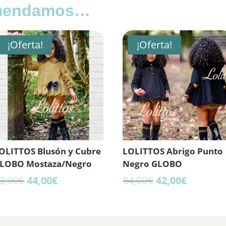
omendamos…
¡Oferta!
¡Oferta!
OLITTOS Blusón y Cubre
LOLITTOS Abrigo Punto
LOBO Mostaza/Negro
Negro GLOBO
El
El
El
El
3,90
€
44,00
€
84,00
€
42,00
€
precio
precio
precio
precio
original
actual
original
actual
era:
es:
era:
es: