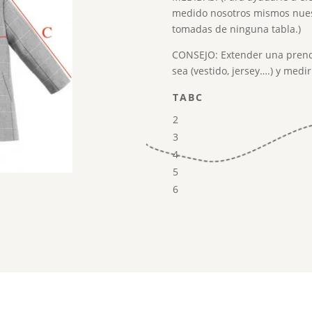
medido nosotros mismos nues
tomadas de ninguna tabla.)
CONSEJO: Extender una prend
sea (vestido, jersey….) y medi
T
A
B
C
2
3
4
5
6