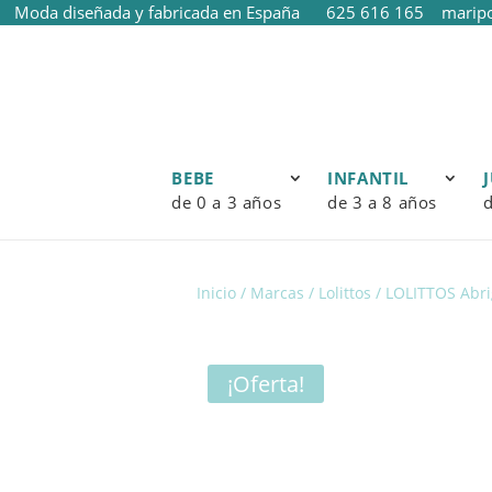
Moda diseñada y fabricada en España
625 616 165
marip
BEBE
INFANTIL
de 0 a 3 años
de 3 a 8 años
d
Inicio
/
Marcas
/
Lolittos
/ LOLITTOS Abr
¡Oferta!