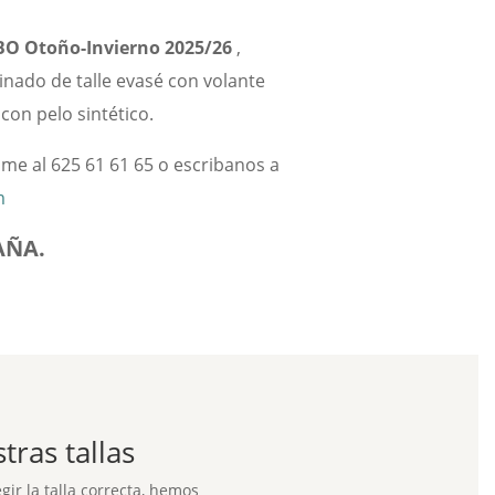
BO
Otoño-Invierno 2025/26
,
inado de talle evasé con volante
con pelo sintético.
lame al 625 61 61 65 o escribanos a
m
AÑA.
ras tallas
ir la talla correcta, hemos