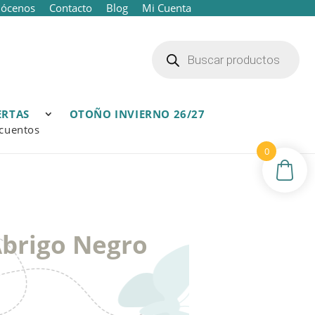
ócenos
Contacto
Blog
Mi Cuenta
Búsqueda
de
productos
ERTAS
OTOÑO INVIERNO 26/27
cuentos
0
brigo Negro