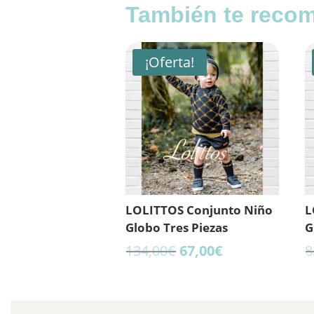
También te rec
¡Oferta!
LOLITTOS Conjunto Niño
L
Globo Tres Piezas
G
El
El
134,00
€
67,00
€
8
precio
precio
original
actual
era:
es: