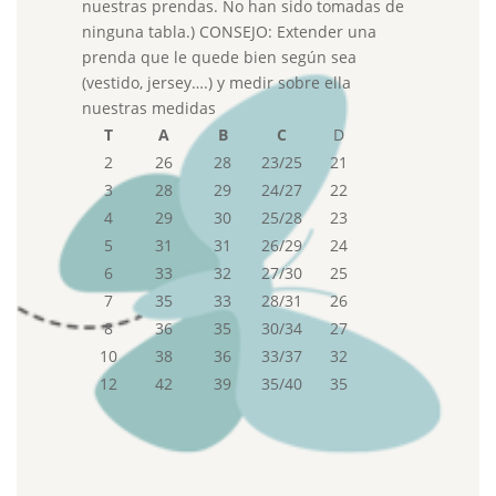
nuestras prendas. No han sido tomadas de
ninguna tabla.) CONSEJO: Extender una
prenda que le quede bien según sea
(vestido, jersey….) y medir sobre ella
nuestras medidas
T
A
B
C
D
2
26
28
23/25
21
3
28
29
24/27
22
4
29
30
25/28
23
5
31
31
26/29
24
6
33
32
27/30
25
7
35
33
28/31
26
8
36
35
30/34
27
10
38
36
33/37
32
12
42
39
35/40
35