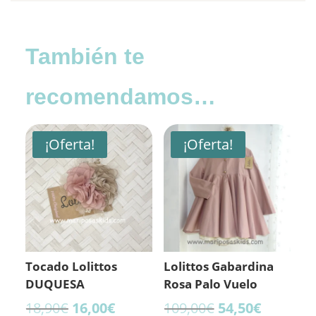
También te
recomendamos…
¡Oferta!
¡Oferta!
Tocado Lolittos
Lolittos Gabardina
DUQUESA
Rosa Palo Vuelo
El
El
El
El
18,90
€
16,00
€
109,00
€
54,50
€