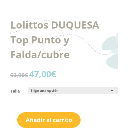
Lolittos DUQUESA
Top Punto y
Falda/cubre
47,00
€
El
El
93,90
€
precio
precio
original
actual
Talla
era:
es:
93,90€.
47,00€.
Añadir al carrito
Lolittos