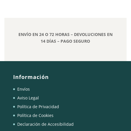
precio
precio
precio
precio
original
actual
original
actual
era:
es:
era:
es:
18,90€.
16,00€.
109,00€.
54,50€.
ENVÍO EN 24 O 72 HORAS – DEVOLUCIONES EN
14 DÍAS – PAGO SEGURO
Información
Envíos
Aviso Legal
Política de Privacidad
Política de Cookies
Declaración de Accesibilidad