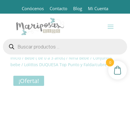
Conócenos
Contacto
Blog
Mi Cuenta
Búsqueda
de
productos
Inicio
/
Bebé ( de 0 a 3 años)
/
Niña Bebé
/
Conjuntos
0
bebe
/ Lolittos DUQUESA Top Punto y Falda/cubre
¡Oferta!