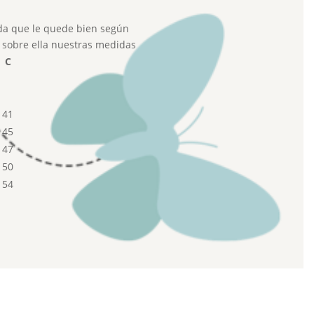
a que le quede bien según
r sobre ella nuestras medidas
C
41
45
47
50
54