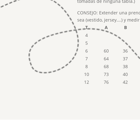
tomadas de ninguna tabla.)
CONSEJO: Extender una prend
sea (vestido, jersey….) y medi
T
A
B
4
5
6
60
36
7
64
37
8
68
38
10
73
40
12
76
42