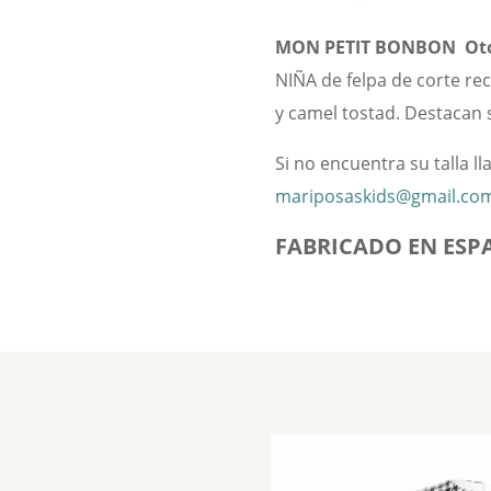
MON PETIT BONBON
Oto
NIÑA de felpa de corte rec
y camel tostad. Destacan s
Si no encuentra su talla l
mariposaskids@gmail.co
FABRICADO EN ESP