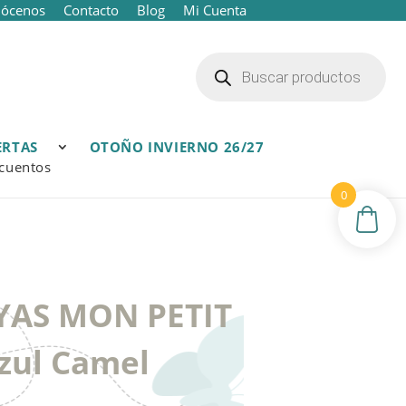
ócenos
Contacto
Blog
Mi Cuenta
Búsqueda
de
productos
ERTAS
OTOÑO INVIERNO 26/27
cuentos
0
AYAS MON PETIT
ul Camel