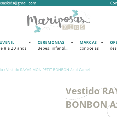
osaskids@gmail.com
Con
JUVENIL
CEREMONIAS
MARCAS
OF
e 8 a 20 años
Bebés, infantil…
conócelas
des
Io
/ Vestido RAYAS MON PETIT BONBON Azul Camel
Vestido R
BONBON Az