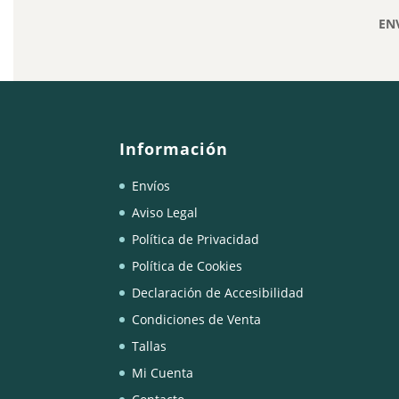
23,20€.
11,60€.
EN
Información
Envíos
Aviso Legal
Política de Privacidad
Política de Cookies
Declaración de Accesibilidad
Condiciones de Venta
Tallas
Mi Cuenta