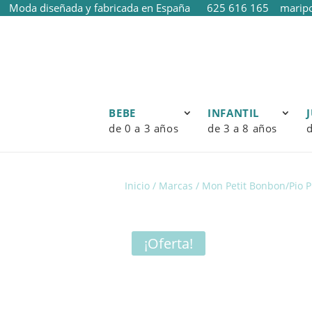
Moda diseñada y fabricada en España
625 616 165
marip
BEBE
INFANTIL
de 0 a 3 años
de 3 a 8 años
d
Inicio
/
Marcas
/
Mon Petit Bonbon/Pio P
¡Oferta!