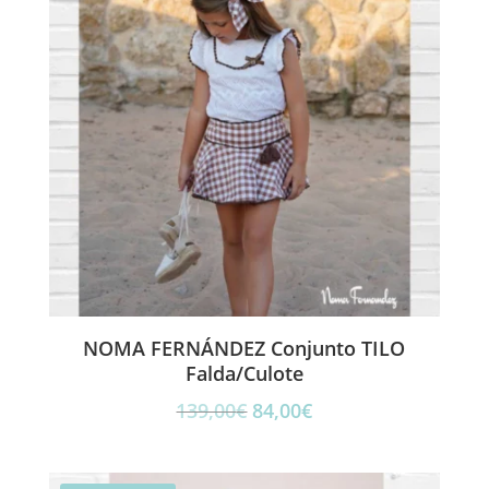
NOMA FERNÁNDEZ Conjunto TILO
Falda/Culote
El
El
139,00
€
84,00
€
precio
precio
original
actual