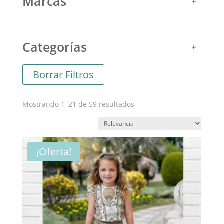
Marcas
Categorías
Borrar Filtros
Ordenado
Mostrando 1–21 de 59 resultados
por
los
últimos
¡Oferta!