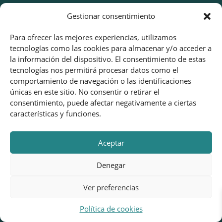
Gestionar consentimiento
Datos de Contacto
Para ofrecer las mejores experiencias, utilizamos
Si quieres contactar con nosotros, por favor rellena
tecnologías como las cookies para almacenar y/o acceder a
nuestro formulario o llámanos y te ayudaremos con
la información del dispositivo. El consentimiento de estas
tus dudas.
tecnologías nos permitirá procesar datos como el
comportamiento de navegación o las identificaciones
Teléfono:
625 616 165
únicas en este sitio. No consentir o retirar el
consentimiento, puede afectar negativamente a ciertas
Email:
mariposaskids@gmail.com
características y funciones.
Horario:
Lunes-Viernes 8:00 a 17:00
Aceptar
Denegar
Ver preferencias
Política de cookies