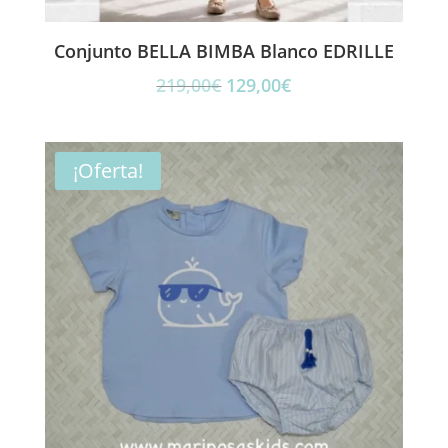
Conjunto BELLA BIMBA Blanco EDRILLE
El
El
219,00
€
129,00
€
precio
precio
original
actual
era:
es:
¡Oferta!
219,00€.
129,00€.