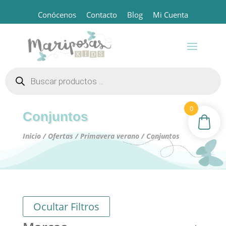
Conócenos
Contacto
Blog
Mi Cuenta
Búsqueda
de
productos
0
Conjuntos
Inicio
/
Ofertas
/
Primavera verano
/ Conjuntos
Ocultar Filtros