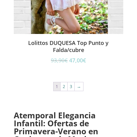
Lolittos DUQUESA Top Punto y
Falda/cubre
El
El
93,90
€
47,00
€
precio
precio
original
actual
era:
es:
1
2
3
→
93,90€.
47,00€.
Atemporal Elegancia
Infantil: Ofertas de
Primavera-Verano en