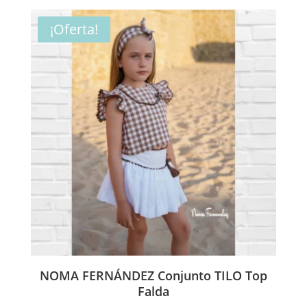
original
actual
era:
es:
¡Oferta!
144,00€.
72,00€.
NOMA FERNÁNDEZ Conjunto TILO Top
Falda