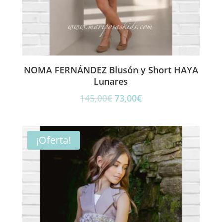
NOMA FERNÁNDEZ Blusón y Short HAYA
Lunares
El
El
145,00
€
73,00
€
precio
precio
original
actual
era:
es:
¡Oferta!
145,00€.
73,00€.