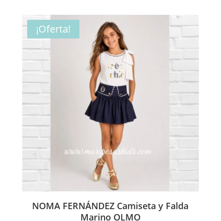
original
actual
era:
es:
¡Oferta!
89,00€.
45,00€.
NOMA FERNÁNDEZ Camiseta y Falda
Marino OLMO