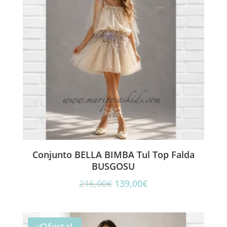
Conjunto BELLA BIMBA Tul Top Falda
BUSGOSU
El
El
216,00
€
139,00
€
precio
precio
original
actual
era:
es:
¡Oferta!