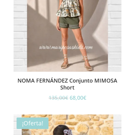
NOMA FERNÁNDEZ Conjunto MIMOSA
Short
El
El
135,00
€
68,00
€
precio
precio
original
actual
era:
es:
¡Oferta!
135,00€.
68,00€.