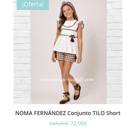
era:
es:
¡Oferta!
139,00€.
84,00€.
NOMA FERNÁNDEZ Conjunto TILO Short
El
El
144,00
€
72,00
€
precio
precio